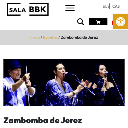
EUS
CAS
Abrir 
Inicio
/
Eventos
/
Zambomba de Jerez
Zambomba de Jerez