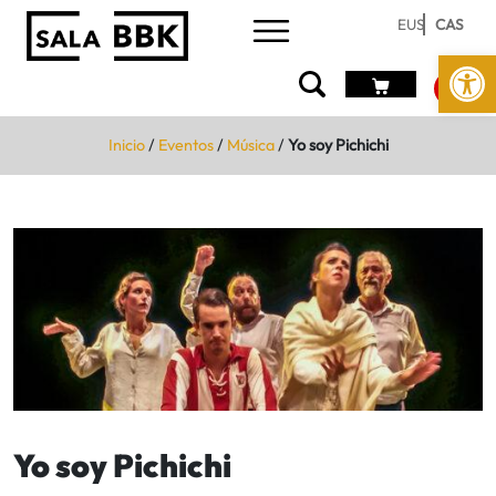
EUS
CAS
Abrir 
Inicio
/
Eventos
/
Música
/
Yo soy Pichichi
Yo soy Pichichi