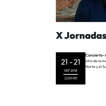
X Jornadas
Concierto- r
21 -
21
otro de la m
Norte y el S
SEP
2018
20:00