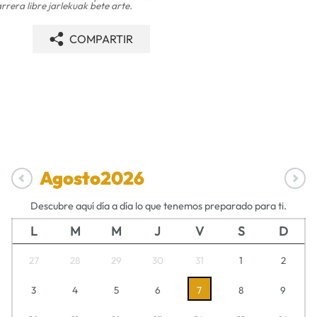
rrera libre jarlekuak bete arte.
COMPARTIR
Agosto
2026
Descubre aquí día a día lo que tenemos preparado para ti.
L
M
M
J
V
S
D
27
28
29
30
31
1
2
3
4
5
6
7
8
9