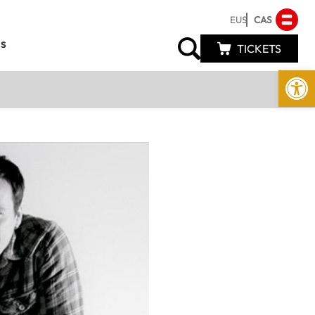
EUS
CAS
s
TICKETS
Abrir 