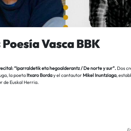
 Poesía Vasca BBK
ecital: “Iparraldetik eta hegoalderantz / De norte y sur”.
Dos cr
uga, la poeta
Itxaro Borda
y el cantautor
Mikel Inuntziaga
, estab
ur de Euskal Herria.
En