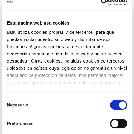
intención divulgativa reflejando la realidad en distintas
localidades de Euskadi.
Esta página web usa cookies
Gratis
BBK utiliza cookies propias y de terceros, para que
Entradas:
puedas visitar nuestro sitio web y disfrutar de sus
Entrada libre hasta completar aforo. No se necesita invitación.
funciones. Algunas cookies son estrictamente
necesarias para la gestión del sitio web y no se pueden
COMPARTIR
EVENTO PASADO
desactivar. Otras cookies, incluidas cookies de terceros
ubicados en países cuya legislación no garantiza un nivel
adecuado de protección de datos, nos permiten mejorar
VOLVER
el sitio web gracias a estadísticas sobre su interacción
con nuestro sitio web, recordar su visita y poder mejorar
sus intereses. Además, compartimos información sobre
Selección
el uso que haga del sitio web con nuestros partners de
Necesario
de
TEMÁTICAS
análisis web , quienes pueden combinarla con otra
consentimiento
información que les haya proporcionado o que hayan
Preferencias
recopilado a partir del uso que haya hecho de sus
servicios. A continuación, puede seleccionar sus