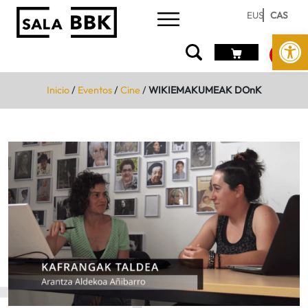
EUS
CAS
Abrir 
Inicio
/
Eventos
/
Cine
/
WIKIEMAKUMEAK DOnK