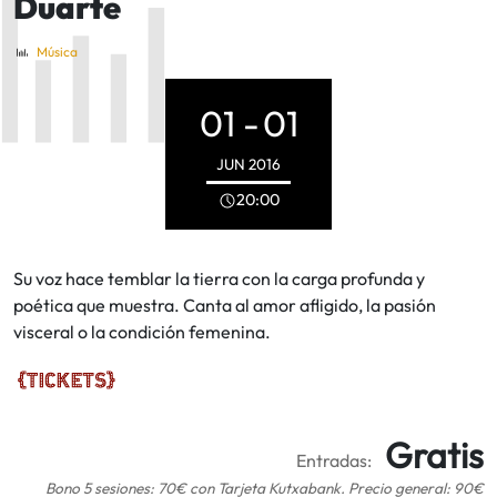
Duarte
Música
01 -
01
JUN
2016
20:00
Su voz hace temblar la tierra con la carga profunda y
poética que muestra. Canta al amor afligido, la pasión
visceral o la condición femenina.
Gratis
Entradas:
Bono 5 sesiones: 70€ con Tarjeta Kutxabank. Precio general: 90€