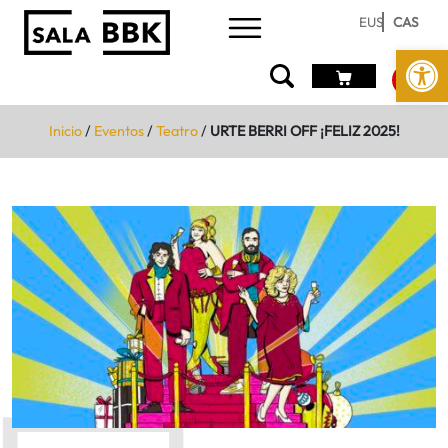
EUS
CAS
Abrir 
Inicio
/
Eventos
/
Teatro
/
URTE BERRI OFF ¡FELIZ 2025!