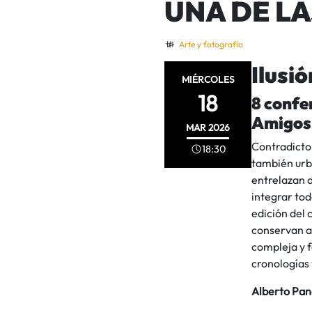
UNA DE LA
Arte y fotografía
Ilusi
MIÉRCOLES
18
8 confe
Amigos 
MAR
2026
Contradictor
18:30
también urb
entrelazan d
integrar tod
edición del 
conservan a
compleja y f
cronologías 
Alberto Pan