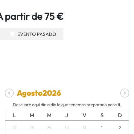
A partir de 75 €
EVENTO PASADO
Agosto
2026
Descubre aquí día a día lo que tenemos preparado para ti.
L
M
M
J
V
S
D
27
28
29
30
31
1
2