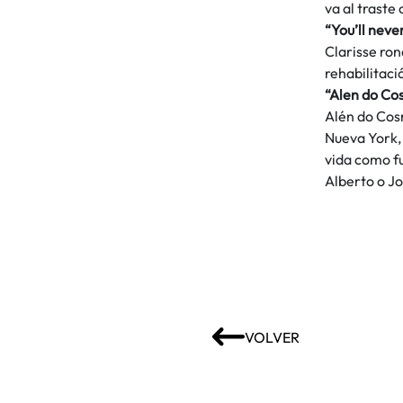
va al traste
“You’ll neve
Clarisse ron
rehabilitaci
“Alen do Co
Alén do Cosm
Nueva York,
vida como fu
Alberto o J
VOLVER