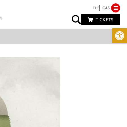
EUS
CAS
s
TICKETS
Abrir 