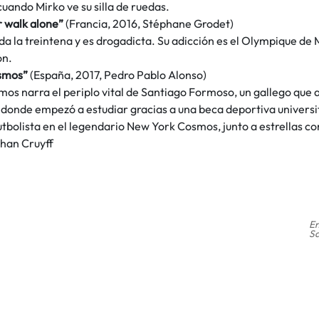
 cuando Mirko ve su silla de ruedas.
r walk alone”
(Francia, 2016, Stéphane Grodet)
da la treintena y es drogadicta. Su adicción es el Olympique de 
ón.
smos”
(España, 2017, Pedro Pablo Alonso)
os narra el periplo vital de Santiago Formoso, un gallego que a
 donde empezó a estudiar gracias a una beca deportiva universi
tbolista en el legendario New York Cosmos, junto a estrellas 
ohan Cruyff
En
Sa