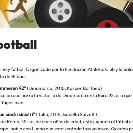
ootball
cine y fútbol. Organizado por la Fundación Athletic Club y la Sal
o de Bilbao.
ommeren 92”
(Dinamarca, 2015, Kasper Barfoed)
ficción que narra la victoria de Dinamarca en la Euro 92, a la qu
 Yugoslavia.
e piedri sinistri”
(Italia, 2015, Isabella Salvetti)
 de Roma, Mirko, de doce años de edad, está jugando al fútbol co
ampo, habla con Luana que está sentada tras un muro. Quedan pa