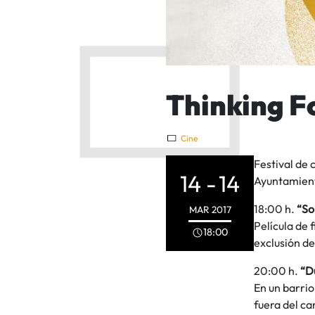
Thinking F
Cine
Festival de 
14 -
14
Ayuntamient
18:00 h.
“S
MAR
2017
Película de 
18:00
exclusión de
20:00 h.
“Du
En un barrio
fuera del c