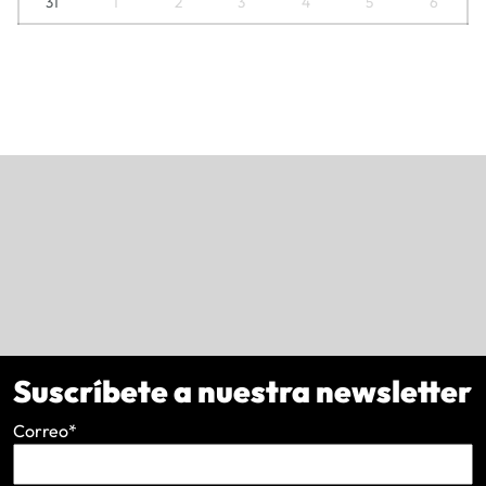
31
1
2
3
4
5
6
Suscríbete a nuestra newsletter
Correo
*