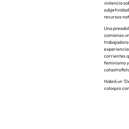
violencia so
subjetividad
recursos nat
Una preadole
comienzo un 
trabajadora 
experiencias
corrientes q
feminismo y 
catastrofist
Habrá un ‘De
coloquio con