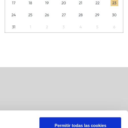
17
18
19
20
21
22
23
24
25
26
27
28
29
30
31
1
2
3
4
5
6
Permitir todas las cookies