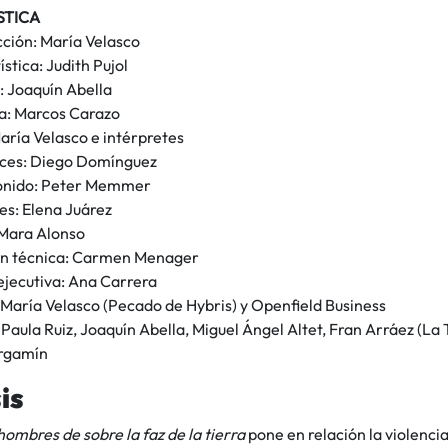
STICA
cción: María Velasco
ística: Judith Pujol
: Joaquín Abella
a: Marcos Carazo
aría Velasco e intérpretes
uces: Diego Domínguez
sonido: Peter Memmer
es: Elena Juárez
 Mara Alonso
ón técnica: Carmen Menager
ejecutiva: Ana Carrera
 María Velasco (Pecado de Hybris) y Openfield Business
 Paula Ruiz, Joaquín Abella, Miguel Ángel Altet, Fran Arráez (La T
ergamín
is
 hombres de sobre la faz de la tierra
pone en relación la violenci