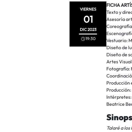
FICHA ARTÍ
VIERNES
Texto y dire
01
Asesoría art
Coreografía
DIC
2023
Escenografí
19:30
Vestuario: M
Diseño de l
Diseño de 
Artes Visual
Fotografía:
Coordinaci
Producción 
Producción:
Intérpretes:
Beatrice B
Sinops
Talaré a los