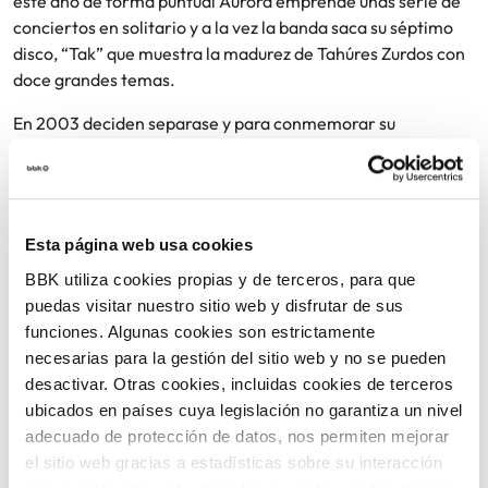
este año de forma puntual Aurora emprende unas serie de
conciertos en solitario y a la vez la banda saca su séptimo
disco, “Tak” que muestra la madurez de Tahúres Zurdos con
doce grandes temas.
En 2003 deciden separase y para conmemorar su
trayectoria que en aquel entonces ya era de 17 años, sacan
su noveno trabajo titulado “17 años” grabado en directo.
15 años después, en 2019 Tahúres vuelve a reunirse para con
concierto benéfico para la Fundación Síndrome de Dravet y
Esta página web usa cookies
ante un sold out en la sala Zentral de Pamplona, deciden
BBK utiliza cookies propias y de terceros, para que
volver a los escenarios, vuelta que queda parada por la
puedas visitar nuestro sitio web y disfrutar de sus
pandemia de la Covid-19, y se reanuda de cara al 2021.
funciones. Algunas cookies son estrictamente
necesarias para la gestión del sitio web y no se pueden
desactivar. Otras cookies, incluidas cookies de terceros
ubicados en países cuya legislación no garantiza un nivel
Gratis
adecuado de protección de datos, nos permiten mejorar
Entradas:
el sitio web gracias a estadísticas sobre su interacción
25€