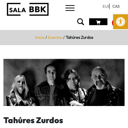
EUS
CAS
Abrir 
Inicio
/
Eventos
/
Tahúres Zurdos
Tahúres Zurdos