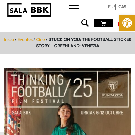
EUS
CAS
Abrir 
Inicio
/
Eventos
/
Cine
/
STUCK ON YOU: THE FOOTBALL STICKER
STORY + GREENLAND: VENEZIA