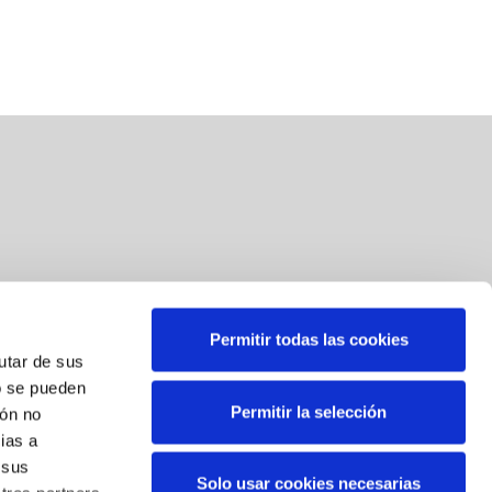
Permitir todas las cookies
Suscríbete a nuestra newsletter
rutar de sus
o se pueden
Correo
*
Permitir la selección
ión no
ias a
Al suscribirse, usted consiente el tratamiento de sus datos
 sus
Solo usar cookies necesarias
personales. Sus datos serán tratados por BBK para el envío