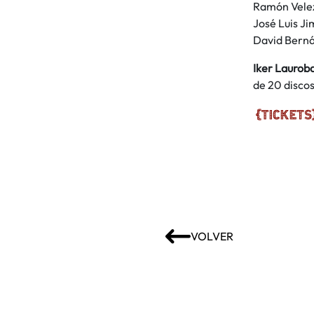
Ramón Velez
José Luis Ji
David Berná
Iker Laurob
de 20 discos
VOLVER