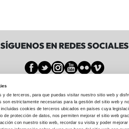
SÍGUENOS EN REDES SOCIALES
ies
Sala BBK
s y de terceros, para que puedas visitar nuestro sitio web y disf
 son estrictamente necesarias para la gestión del sitio web y n
 incluidas cookies de terceros ubicados en países cuya legislac
Gran Vía de Don Diego López de Haro, 19-21
o de protección de datos, nos permiten mejorar el sitio web grac
Abando, 48001 Bilbo, Bizkaia
racción con nuestro sitio web, recordar su visita y poder mejorar
944 05 88 24