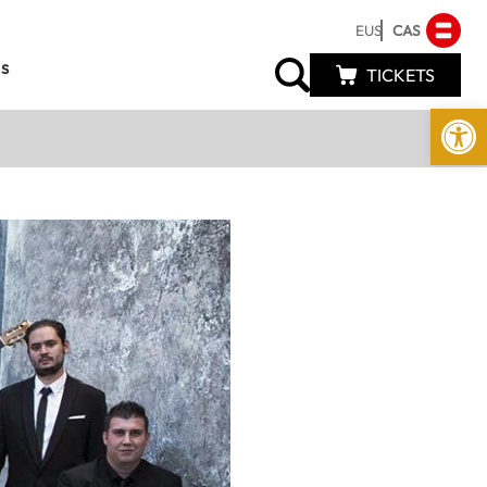
EUS
CAS
s
TICKETS
Abrir 