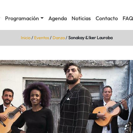
Programación
Agenda
Noticias
Contacto
FAQ
Inicio
/
Eventos
/
Danza
/
Sonakay & Iker Lauroba