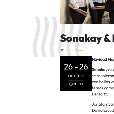
Sonakay & 
Danza
,
Música
Navidad Fl
26 -
26
Sonakay
es 
se reunieron
OCT
2019
con bellas v
20:00
temas como 
Berzaitz.
Jonatan Cam
David Escud