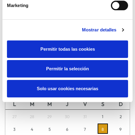
Marketing
DANZA
FAMILIAS
Mostrar detalles
Permitir todas las cookies
Permitir la selección
MÚSICA
TEATRO
Agosto
2026
Solo usar cookies necesarias
Descubre aquí día a día lo que tenemos preparado para ti.
L
M
M
J
V
S
D
27
28
29
30
31
1
2
3
4
5
6
7
8
9