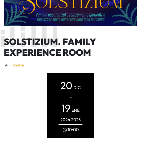
SOLSTIZIUM. FAMILY
EXPERIENCE ROOM
Familias
20
DIC
-
19
ENE
2024
2025
10:00