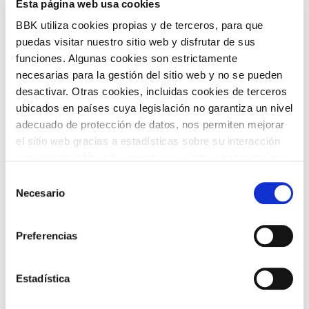
Esta página web usa cookies
BBK utiliza cookies propias y de terceros, para que
COMPARTIR
EVENTO PASADO
puedas visitar nuestro sitio web y disfrutar de sus
funciones. Algunas cookies son estrictamente
necesarias para la gestión del sitio web y no se pueden
VOLVER
desactivar. Otras cookies, incluidas cookies de terceros
ubicados en países cuya legislación no garantiza un nivel
adecuado de protección de datos, nos permiten mejorar
el sitio web gracias a estadísticas sobre su interacción
TEMÁTICAS
con nuestro sitio web, recordar su visita y poder mejorar
sus intereses. Además, compartimos información sobre
Selección
el uso que haga del sitio web con nuestros partners de
Necesario
de
análisis web , quienes pueden combinarla con otra
consentimiento
información que les haya proporcionado o que hayan
Preferencias
recopilado a partir del uso que haya hecho de sus
servicios. A continuación, puede seleccionar sus
ARTE Y
preferencias.
Estadística
CINE
FOTOGRAFÍA