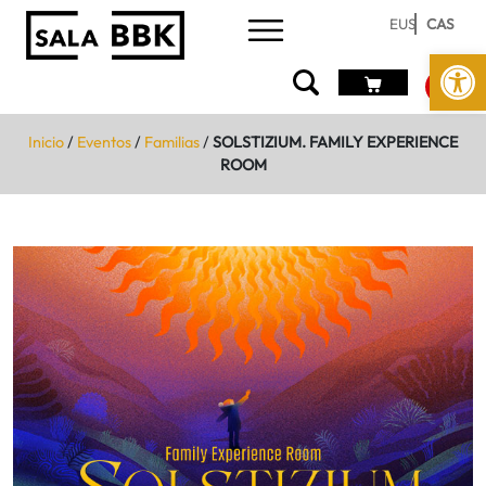
EUS
CAS
Abrir 
Inicio
/
Eventos
/
Familias
/
SOLSTIZIUM. FAMILY EXPERIENCE
ROOM