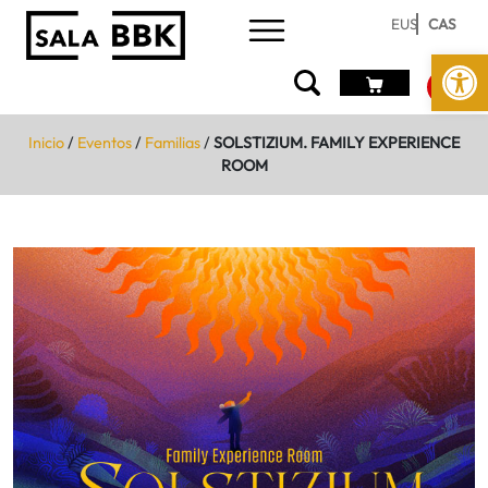
EUS
CAS
Abrir 
Inicio
/
Eventos
/
Familias
/
SOLSTIZIUM. FAMILY EXPERIENCE
ROOM