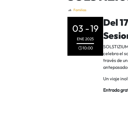
Familias
Del 1
03 -
19
Sesio
ENE
2025
SOLSTIZIUM 
10:00
celebra el s
través de un
antepasados 
Un viaje ino
Entrada grat