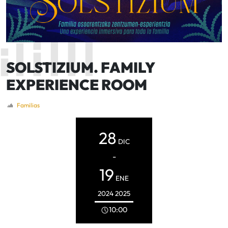
SOLSTIZIUM. FAMILY
EXPERIENCE ROOM
Familias
28
DIC
-
19
ENE
2024
2025
10:00