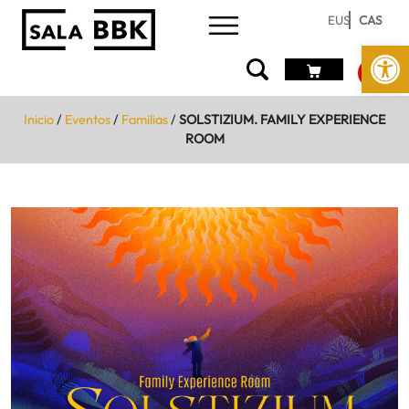
EUS
CAS
Abrir 
Inicio
/
Eventos
/
Familias
/
SOLSTIZIUM. FAMILY EXPERIENCE
ROOM