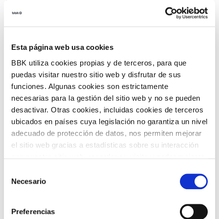
Cosmopolitan Música 2020”.
Dos pases: 17:00 y 19:30 horas.
Esta página web usa cookies
BBK utiliza cookies propias y de terceros, para que
Gratis
puedas visitar nuestro sitio web y disfrutar de sus
Entradas:
funciones. Algunas cookies son estrictamente
15€.
necesarias para la gestión del sitio web y no se pueden
desactivar. Otras cookies, incluidas cookies de terceros
COMPARTIR
ubicados en países cuya legislación no garantiza un nivel
adecuado de protección de datos, nos permiten mejorar
el sitio web gracias a estadísticas sobre su interacción
VOLVER
con nuestro sitio web, recordar su visita y poder mejorar
sus intereses. Además, compartimos información sobre
Selección
el uso que haga del sitio web con nuestros partners de
Necesario
de
análisis web , quienes pueden combinarla con otra
consentimiento
TEMÁTICAS
información que les haya proporcionado o que hayan
Preferencias
recopilado a partir del uso que haya hecho de sus