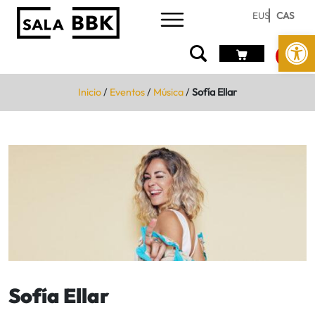
EUS
CAS
Abrir 
Inicio
/
Eventos
/
Música
/
Sofía Ellar
Sofía Ellar