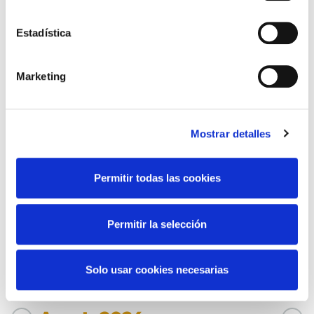
servicios. A continuación, puede seleccionar sus
preferencias.
Estadística
Marketing
ARTE Y
CINE
FOTOGRAFÍA
Mostrar detalles
Permitir todas las cookies
DANZA
FAMILIAS
Permitir la selección
Solo usar cookies necesarias
MÚSICA
TEATRO