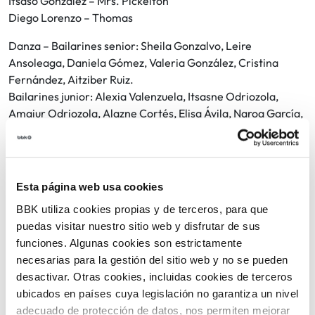
Itsaso González – Mrs. Pickelton
Diego Lorenzo – Thomas
Danza – Bailarines senior: Sheila Gonzalvo, Leire
Ansoleaga, Daniela Gómez, Valeria González, Cristina
Fernández, Aitziber Ruiz.
Bailarines junior: Alexia Valenzuela, Itsasne Odriozola,
Amaiur Odriozola, Alazne Cortés, Elisa Ávila, Naroa García,
Nahia Martín, Clara Gambin, Nerea Gambin.
Dirección – Dirección artística, coreografía, composición
musical: Eva Ausín
Coro – Dirección Maitia Korala (Santurtzi): Ainhoa Uria
Esta página web usa cookies
Estilismo – Maquillaje y Peluquería (coord.): Isabel Correa
BBK utiliza cookies propias y de terceros, para que
Escenografía – Atrezzo / Escena: Daniel Román
puedas visitar nuestro sitio web y disfrutar de sus
Figuración con voz: Miriam Holgado, Eva Martín, Maren
funciones. Algunas cookies son estrictamente
Bidaurrazaga, Josu Cardoso, Judith Caballo
necesarias para la gestión del sitio web y no se pueden
desactivar. Otras cookies, incluidas cookies de terceros
ubicados en países cuya legislación no garantiza un nivel
adecuado de protección de datos, nos permiten mejorar