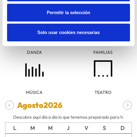
ARTE Y
CINE
Permitir la selección
FOTOGRAFÍA
Solo usar cookies necesarias
DANZA
FAMILIAS
MÚSICA
TEATRO
Agosto
2026
Descubre aquí día a día lo que tenemos preparado para ti.
L
M
M
J
V
S
D