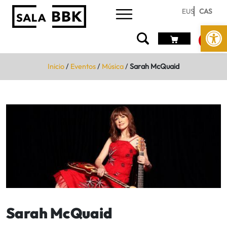
EUS
CAS
Abrir 
Inicio
/
Eventos
/
Música
/
Sarah McQuaid
Sarah McQuaid