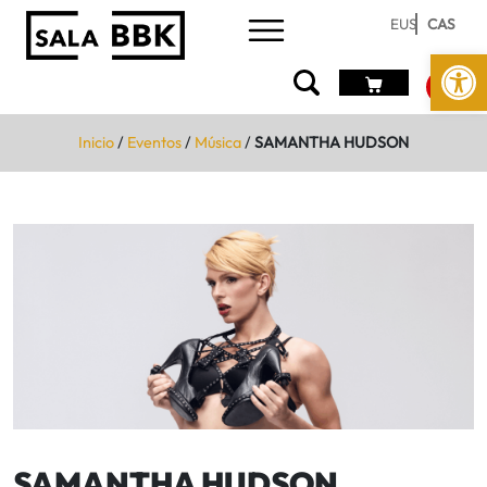
EUS
CAS
Abrir 
Inicio
/
Eventos
/
Música
/
SAMANTHA HUDSON
SAMANTHA HUDSON