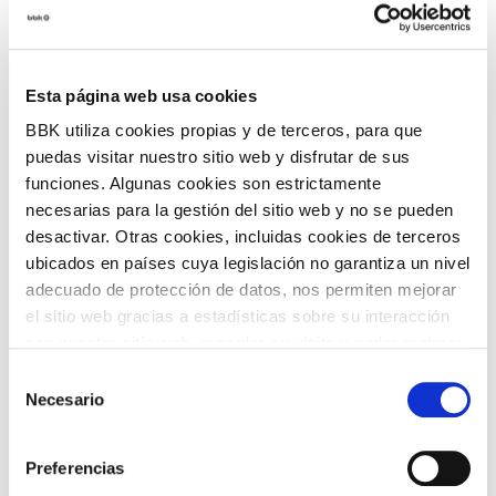
Esta página web usa cookies
A partir de 20 €
Entradas:
BBK utiliza cookies propias y de terceros, para que
Venta anticipada 20€ + gastos de gestión.
puedas visitar nuestro sitio web y disfrutar de sus
Día del evento 25€
Concierto de pie.
funciones. Algunas cookies son estrictamente
necesarias para la gestión del sitio web y no se pueden
desactivar. Otras cookies, incluidas cookies de terceros
COMPARTIR
EVENTO PASADO
ubicados en países cuya legislación no garantiza un nivel
adecuado de protección de datos, nos permiten mejorar
VOLVER
el sitio web gracias a estadísticas sobre su interacción
con nuestro sitio web, recordar su visita y poder mejorar
sus intereses. Además, compartimos información sobre
Selección
el uso que haga del sitio web con nuestros partners de
Necesario
de
TEMÁTICAS
análisis web , quienes pueden combinarla con otra
consentimiento
información que les haya proporcionado o que hayan
Preferencias
recopilado a partir del uso que haya hecho de sus