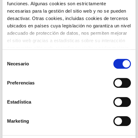
funciones. Algunas cookies son estrictamente
necesarias para la gestión del sitio web y no se pueden
desactivar. Otras cookies, incluidas cookies de terceros
TEMÁTICAS
ubicados en países cuya legislación no garantiza un nivel
adecuado de protección de datos, nos permiten mejorar
el sitio web gracias a estadísticas sobre su interacción
con nuestro sitio web, recordar su visita y poder mejorar
sus intereses. Además, compartimos información sobre
Selección
el uso que haga del sitio web con nuestros partners de
Necesario
de
análisis web , quienes pueden combinarla con otra
consentimiento
ARTE Y
información que les haya proporcionado o que hayan
CINE
Preferencias
FOTOGRAFÍA
recopilado a partir del uso que haya hecho de sus
servicios. A continuación, puede seleccionar sus
preferencias.
Estadística
Marketing
DANZA
FAMILIAS