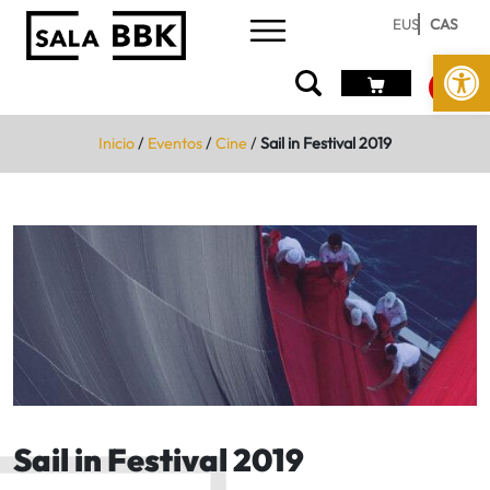
EUS
CAS
Abrir 
Inicio
/
Eventos
/
Cine
/
Sail in Festival 2019
Sail in Festival 2019