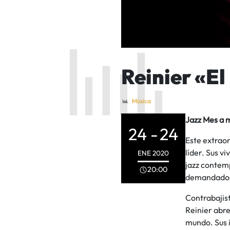
Reinier «El
Música
Jazz Mes a
24 -
24
Este extrao
líder. Sus v
ENE
2020
jazz contemp
20:00
demandados p
Contrabajist
Reinier abre
mundo. Sus i