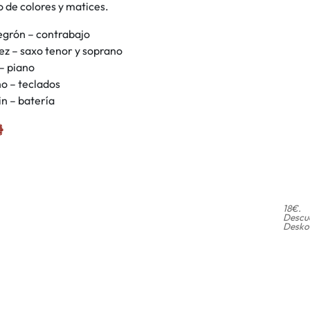
no de colores y matices.
egrón – contrabajo
ez – saxo tenor y soprano
– piano
o – teclados
n – batería
18€.
Descue
Deskon