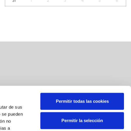
31
1
2
3
4
5
6
Permitir todas las cookies
Suscríbete a nuestra newsletter
rutar de sus
o se pueden
Correo
*
Permitir la selección
ión no
ias a