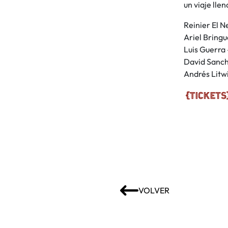
un viaje lle
Reinier El N
Ariel Bringu
Luis Guerra 
David Sanch
Andrés Litwi
VOLVER