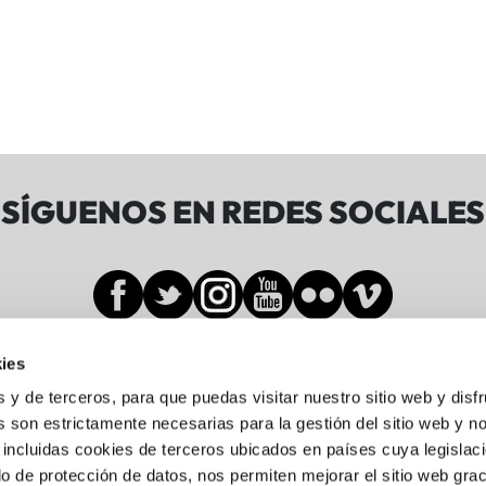
SÍGUENOS EN REDES SOCIALES
ies
Sala BBK
s y de terceros, para que puedas visitar nuestro sitio web y disf
 son estrictamente necesarias para la gestión del sitio web y n
 incluidas cookies de terceros ubicados en países cuya legislac
Gran Vía de Don Diego López de Haro, 19-21
o de protección de datos, nos permiten mejorar el sitio web grac
Abando, 48001 Bilbo, Bizkaia