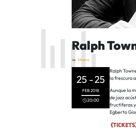
Ralph Tow
Música
Ralph Towne
25 -
25
la frescura 
Aunque la ma
FEB
2018
de jazz acús
20:00
fructíferas
Egberto Gism