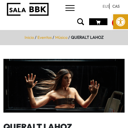
EUS
CAS
Abrir 
Inicio
/
Eventos
/
Música
/
QUERALT LAHOZ
QUERALT LAHOZ