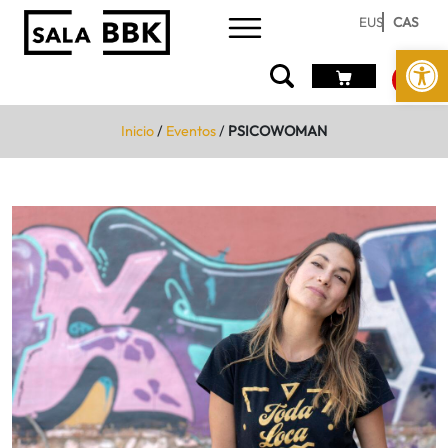
EUS
CAS
Abrir 
Inicio
/
Eventos
/
PSICOWOMAN