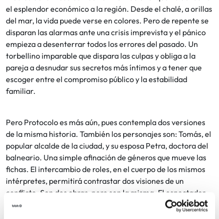
el esplendor económico a la región. Desde el chalé, a orillas
del mar, la vida puede verse en colores. Pero de repente se
disparan las alarmas ante una crisis imprevista y el pánico
empieza a desenterrar todos los errores del pasado. Un
torbellino imparable que dispara las culpas y obliga a la
pareja a desnudar sus secretos más íntimos y a tener que
escoger entre el compromiso público y la estabilidad
familiar.
Pero Protocolo es más aún, pues contempla dos versiones
de la misma historia. También los personajes son: Tomás, el
popular alcalde de la ciudad, y su esposa Petra, doctora del
balneario. Una simple afinación de géneros que mueve las
fichas. El intercambio de roles, en el cuerpo de los mismos
intérpretes, permitirá contrastar dos visiones de un
conflicto. Son dos obras, pero son la misma. El espectador
elegirá ver una de las versiones. O ambas. Y enfrentarlas
en espejo, al igual que este matrimonio se enfrenta.