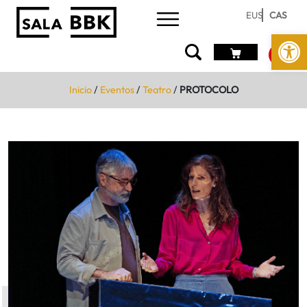
EUS
CAS
Abrir 
Inicio
/
Eventos
/
Teatro
/
PROTOCOLO