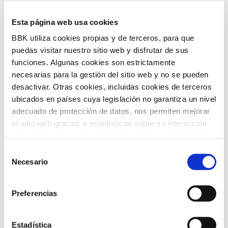
Esta página web usa cookies
18 €
Entradas:
BBK utiliza cookies propias y de terceros, para que
puedas visitar nuestro sitio web y disfrutar de sus
funciones. Algunas cookies son estrictamente
COMPARTIR
necesarias para la gestión del sitio web y no se pueden
desactivar. Otras cookies, incluidas cookies de terceros
VOLVER
ubicados en países cuya legislación no garantiza un nivel
adecuado de protección de datos, nos permiten mejorar
el sitio web gracias a estadísticas sobre su interacción
con nuestro sitio web, recordar su visita y poder mejorar
sus intereses. Además, compartimos información sobre
TEMÁTICAS
Selección
el uso que haga del sitio web con nuestros partners de
Necesario
de
análisis web , quienes pueden combinarla con otra
consentimiento
información que les haya proporcionado o que hayan
Preferencias
recopilado a partir del uso que haya hecho de sus
servicios. A continuación, puede seleccionar sus
preferencias.
Estadística