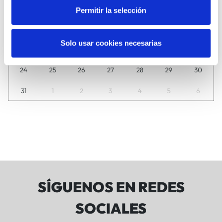
3
4
5
6
7
8
9
Permitir la selección
10
11
12
13
14
15
16
Solo usar cookies necesarias
17
18
19
20
21
22
23
24
25
26
27
28
29
30
31
1
2
3
4
5
6
SÍGUENOS EN REDES
SOCIALES