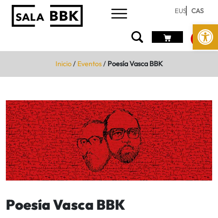
EUS
CAS
Abrir 
Inicio
/
Eventos
/
Poesía Vasca BBK
Poesía Vasca BBK