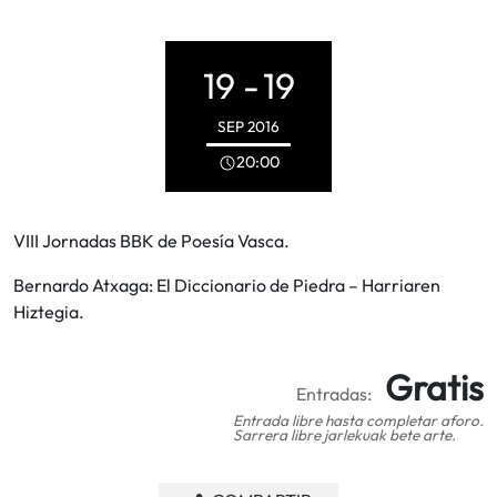
19 -
19
SEP
2016
20:00
VIII Jornadas BBK de Poesía Vasca.
Bernardo Atxaga: El Diccionario de Piedra – Harriaren
Hiztegia.
Gratis
Entradas:
Entrada libre hasta completar aforo.
Sarrera libre jarlekuak bete arte.