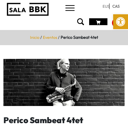
EUS
CAS
Abrir 
Inicio
/
Eventos
/
Perico Sambeat 4tet
Perico Sambeat 4tet