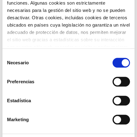
funciones. Algunas cookies son estrictamente
necesarias para la gestión del sitio web y no se pueden
desactivar. Otras cookies, incluidas cookies de terceros
TEMÁTICAS
ubicados en países cuya legislación no garantiza un nivel
adecuado de protección de datos, nos permiten mejorar
el sitio web gracias a estadísticas sobre su interacción
con nuestro sitio web, recordar su visita y poder mejorar
sus intereses. Además, compartimos información sobre
Selección
el uso que haga del sitio web con nuestros partners de
Necesario
de
análisis web , quienes pueden combinarla con otra
consentimiento
ARTE Y
información que les haya proporcionado o que hayan
CINE
FOTOGRAFÍA
Preferencias
recopilado a partir del uso que haya hecho de sus
servicios. A continuación, puede seleccionar sus
preferencias.
Estadística
Marketing
DANZA
FAMILIAS