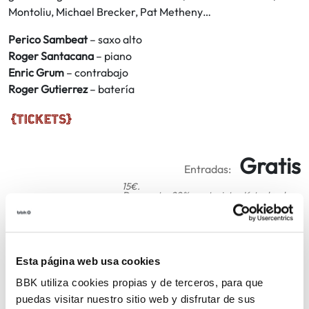
Montoliu, Michael Brecker, Pat Metheny…
Perico Sambeat
– saxo alto
Roger Santacana
– piano
Enric Grum
– contrabajo
Roger Gutierrez
– batería
Gratis
Entradas:
15€.
Descuento: 20% con tarjetas Kutxabank.
Deskontua: %20 Kutxabankeko txartelekin.
COMPARTIR
Esta página web usa cookies
BBK utiliza cookies propias y de terceros, para que
VOLVER
puedas visitar nuestro sitio web y disfrutar de sus