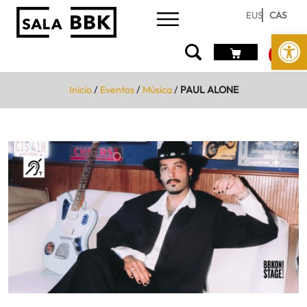
EUS
CAS
Abrir 
Inicio
/
Eventos
/
Música
/
PAUL ALONE