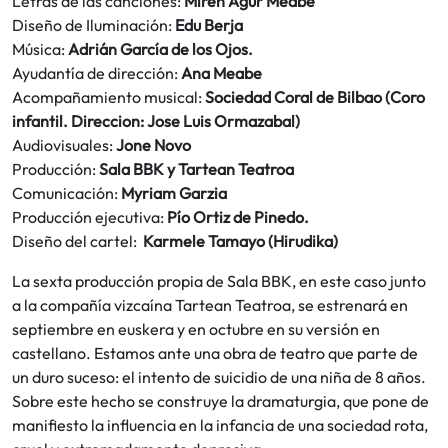
Letras de las canciones:
Miren Agur Meabe
Diseño de Iluminación:
Edu Berja
Música:
Adrián García de los Ojos.
Ayudantía de dirección:
Ana Meabe
Acompañamiento musical:
Sociedad Coral de Bilbao (Coro
infantil. Direccion: Jose Luis Ormazabal)
Audiovisuales:
Jone Novo
Producción:
Sala BBK y Tartean Teatroa
Comunicación:
Myriam Garzia
Producción ejecutiva:
Pío Ortiz de Pinedo.
Diseño del cartel:
Karmele Tamayo (Hirudika)
La sexta producción propia de Sala BBK, en este caso junto
a la compañía vizcaína Tartean Teatroa, se estrenará en
septiembre en euskera y en octubre en su versión en
castellano. Estamos ante una obra de teatro que parte de
un duro suceso: el intento de suicidio de una niña de 8 años.
Sobre este hecho se construye la dramaturgia, que pone de
manifiesto la influencia en la infancia de una sociedad rota,