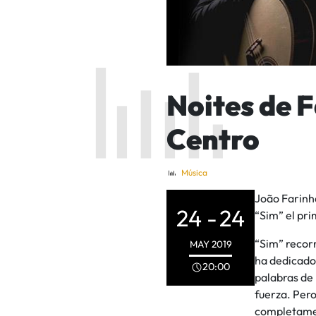
Noites de 
Centro
Música
João Farinha
24 -
24
“Sim” el pri
“Sim” recor
MAY
2019
ha dedicado
20:00
palabras de 
fuerza. Pero
completamen