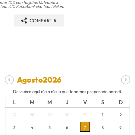
to: 10% con tarjetas Kutxabank.
ua: %10 Kutxabankeko txartelekin.
COMPARTIR
Agosto
2026
Descubre aquí día a día lo que tenemos preparado para ti.
L
M
M
J
V
S
D
27
28
29
30
31
1
2
3
4
5
6
7
8
9