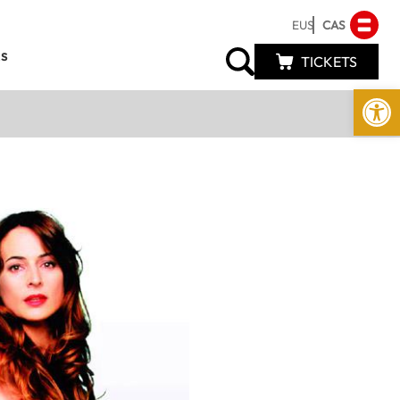
EUS
CAS
s
TICKETS
Abrir 