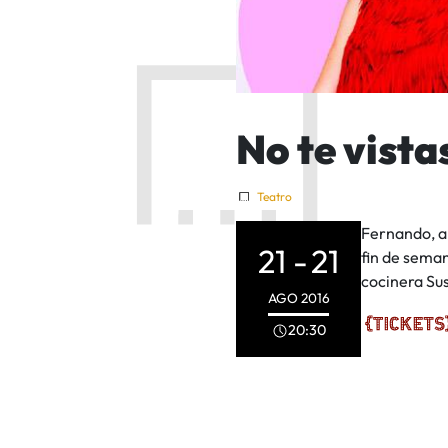
No te vista
Teatro
Fernando, ap
21 -
21
fin de seman
cocinera Su
AGO
2016
20:30