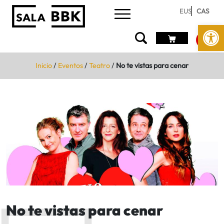
EUS
CAS
Abrir 
Inicio
/
Eventos
/
Teatro
/
No te vistas para cenar
No te vistas para cenar