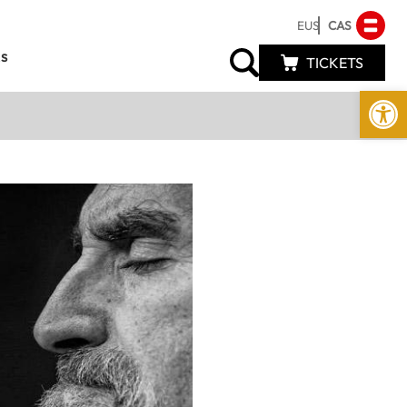
EUS
CAS
s
TICKETS
Abrir 