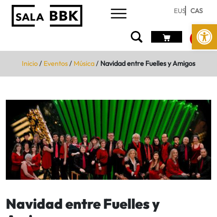
EUS
CAS
Abrir 
Inicio
/
Eventos
/
Música
/
Navidad entre Fuelles y Amigos
Navidad entre Fuelles y