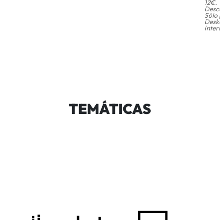
12€.
Desc
Sólo 
Desk
Inter
TEMÁTICAS