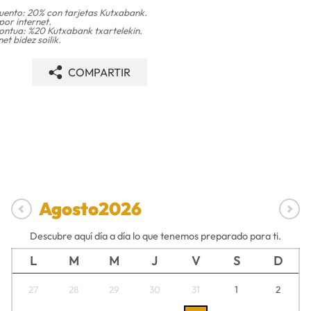
uento: 20% con tarjetas Kutxabank.
por internet.
ontua: %20 Kutxabank txartelekin.
net bidez soilik.
COMPARTIR
Agosto
2026
Descubre aquí día a día lo que tenemos preparado para ti.
L
M
M
J
V
S
D
27
28
29
30
31
1
2