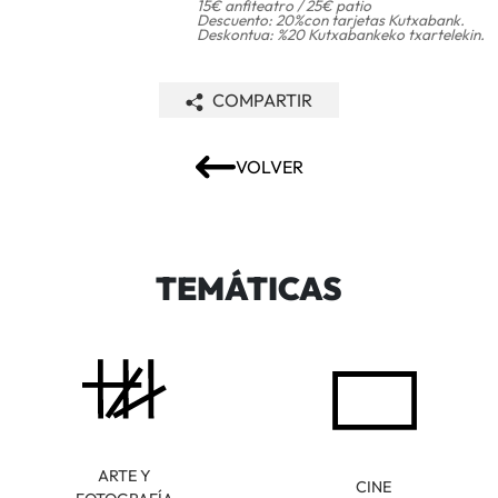
15€ anfiteatro / 25€ patio
Descuento: 20%con tarjetas Kutxabank.
Deskontua: %20 Kutxabankeko txartelekin.
COMPARTIR
VOLVER
TEMÁTICAS
ARTE Y
CINE