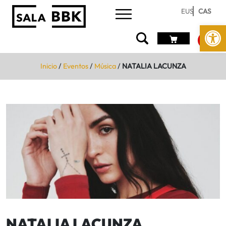
EUS
CAS
Abrir 
Inicio
/
Eventos
/
Música
/
NATALIA LACUNZA
NATALIA LACUNZA