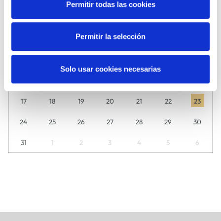
Descubre aquí día a día lo que tenemos preparado para ti.
Permitir todas las cookies
L
M
M
J
V
S
D
Permitir la selección
27
28
29
30
31
1
2
3
4
5
6
7
8
9
Solo usar cookies necesarias
10
11
12
13
14
15
16
17
18
19
20
21
22
23
24
25
26
27
28
29
30
31
1
2
3
4
5
6