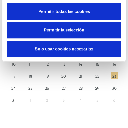
Agosto
2026
Permitir todas las cookies
Descubre aquí día a día lo que tenemos preparado para ti.
L
M
M
J
V
S
D
Permitir la selección
27
28
29
30
31
1
2
Solo usar cookies necesarias
3
4
5
6
7
8
9
10
11
12
13
14
15
16
17
18
19
20
21
22
23
24
25
26
27
28
29
30
31
1
2
3
4
5
6