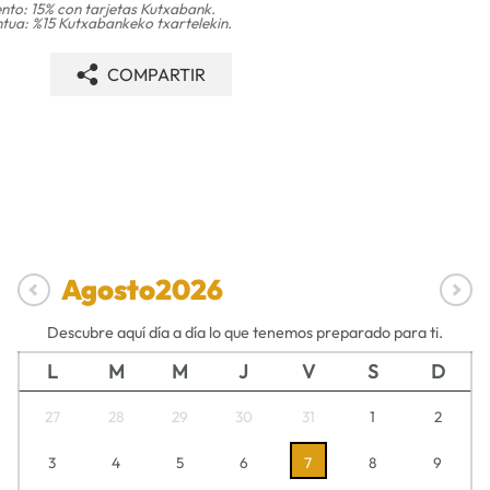
nto: 15% con tarjetas Kutxabank.
tua: %15 Kutxabankeko txartelekin.
COMPARTIR
Agosto
2026
Descubre aquí día a día lo que tenemos preparado para ti.
L
M
M
J
V
S
D
27
28
29
30
31
1
2
3
4
5
6
7
8
9