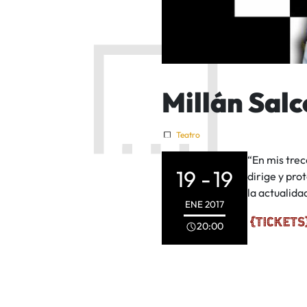
Millán Salc
Teatro
“En mis trec
19 -
19
dirige y pro
la actualida
ENE
2017
20:00