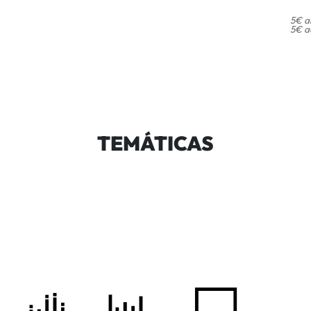
5€ an
5€ a
TEMÁTICAS