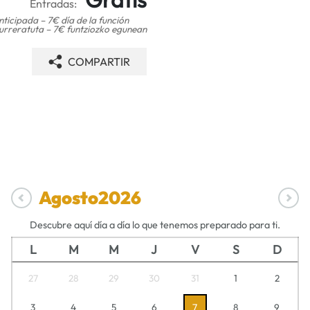
Entradas:
ticipada – 7€ día de la función
urreratuta – 7€ funtziozko egunean
COMPARTIR
Agosto
2026
Descubre aquí día a día lo que tenemos preparado para ti.
L
M
M
J
V
S
D
27
28
29
30
31
1
2
3
4
5
6
7
8
9