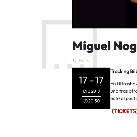
Miguel Nog
Teatro
Tracking Bi
17 -
17
En Ultrasho
uno tras otr
DIC
2018
este espect
20:30