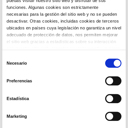
puedas visitar nuestro sitio web y disfrutar de sus
funciones. Algunas cookies son estrictamente
necesarias para la gestión del sitio web y no se pueden
desactivar. Otras cookies, incluidas cookies de terceros
ubicados en países cuya legislación no garantiza un nivel
TEMÁTICAS
adecuado de protección de datos, nos permiten mejorar
el sitio web gracias a estadísticas sobre su interacción
con nuestro sitio web, recordar su visita y poder mejorar
sus intereses. Además, compartimos información sobre
Selección
el uso que haga del sitio web con nuestros partners de
Necesario
de
análisis web , quienes pueden combinarla con otra
consentimiento
información que les haya proporcionado o que hayan
ARTE Y
Preferencias
CINE
recopilado a partir del uso que haya hecho de sus
FOTOGRAFÍA
servicios. A continuación, puede seleccionar sus
preferencias.
Estadística
Marketing
DANZA
FAMILIAS