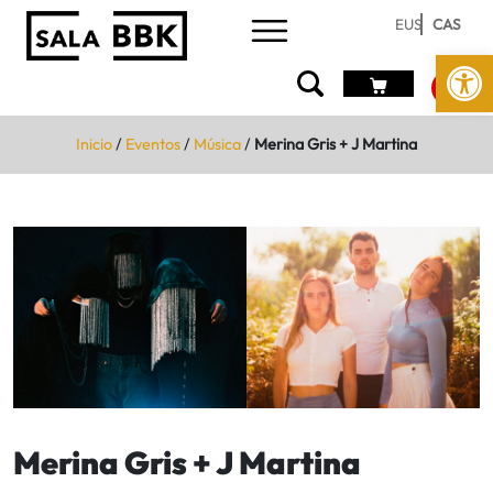
EUS
CAS
Abrir 
Inicio
/
Eventos
/
Música
/
Merina Gris + J Martina
Merina Gris + J Martina