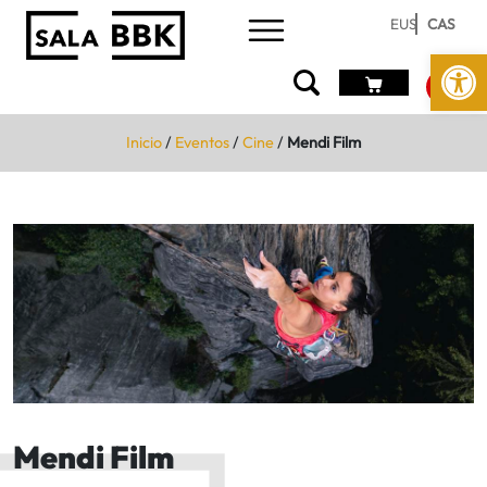
EUS
CAS
Abrir 
Inicio
/
Eventos
/
Cine
/
Mendi Film
Mendi Film