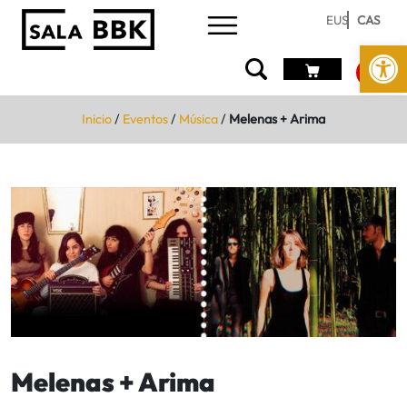
EUS
CAS
Abrir 
Inicio
/
Eventos
/
Música
/
Melenas + Arima
Melenas + Arima