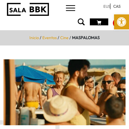
EUS
CAS
Abrir 
Inicio
/
Eventos
/
Cine
/
MASPALOMAS