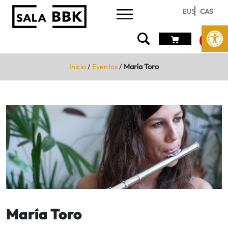
EUS
CAS
Abrir 
Inicio
/
Eventos
/
María Toro
María Toro