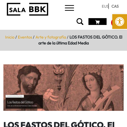
EUS
CAS
Abrir 
Inicio
/
Eventos
/
Arte y fotografía
/
LOS FASTOS DEL GÓTICO. El
arte de la última Edad Media
LOS FASTOS DEL GÓTICO. El